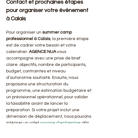
Contact et prochaines étapes 
pour organiser votre événement 
à Calais
Pour organiser un 
summer camp 
professionnel
à Calais
, la première étape 
est de cadrer votre besoin et votre 
calendrier. 
AGENCE NUA
 vous 
accompagne avec une prise de brief 
claire: objectifs, nombre de participants, 
budget, contraintes et niveau 
d’autonomie souhaité. Ensuite, nous 
proposons une structuration du 
programme, une estimation budgétaire et 
un prévisionnel opérationnel, pour valider 
la faisabilité avant de lancer la 
préparation. Si votre projet inclut une 
dimension de déplacement, nous pouvons 
intégrer un volet 
voyage d'entreprise
 afin 
de coordonner les arrivées et les 
transitions 
à Calais
. Pour démarrer, 