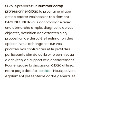
Si vous préparez un 
summer camp 
professionnel
à Dax
, la prochaine étape 
est de cadrer vos besoins rapidement. 
L’
AGENCE NUA
 vous accompagne avec 
une démarche simple: diagnostic de vos 
objectifs, définition des attentes clés, 
proposition de déroulé et estimation des 
options. Nous échangeons sur vos 
priorités, vos contraintes et le profil des 
participants afin de calibrer le bon niveau 
d’activités, de support et d’encadrement. 
Pour engager la discussion 
à Dax
, utilisez 
notre page dédiée: 
contact
. Nous pouvons 
également présenter le cadre général et 
l’expertise de l’équipe via 
l’agence
. Que 
ce soit pour une montée en compétences, 
de la cohésion ou un temps fort 
d’entreprise, vous obtenez un projet 
structuré et directement actionnable.