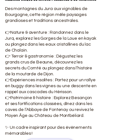
Des montagnes du Jura aux vignobles de
Bourgogne, cette région mêle paysages
grandioses et traditions ancestrales.
👉Nature & aventure : Randonnez dans le
Jura, explorez les Gorges de la Loue en kayak
ou plongez dans les eaux cristallines du lac
de Chalain.
👉 Terroir & gastronomie : Dégustez les
grands crus de Beaune, découvrez les
secrets du Comté ou plongez dans l’histoire
de la moutarde de Dijon.
👉Expériences insolites : Partez pour un rallye
en buggy dans les vignes ou une descente en
rappel aux cascades du Hérisson.
👉Patrimoine & histoire : Explorez Besançon
et ses fortifications classées, dînez dans les
caves de l’Abbaye de Fontenay ou revivez le
Moyen Âge au Château de Montbéliard.
✨ Un cadre inspirant pour des événements
mémorables !