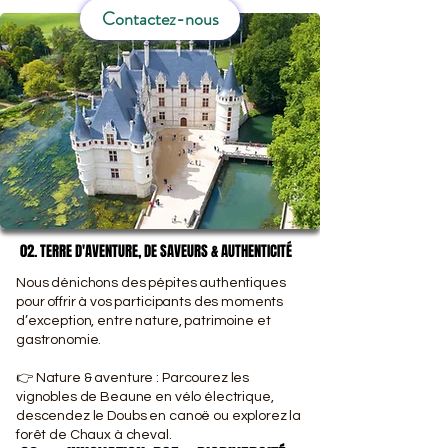
Contactez-nous
02. TERRE D'AVENTURE, DE SAVEURS & AUTHENTICITÉ ​
02. TERRE D'AVENTURE, DE SAVEURS & AUTHENTICITÉ ​
Nous dénichons des pépites authentiques
pour offrir à vos participants des moments
d’exception, entre nature, patrimoine et
gastronomie.
👉 Nature & aventure : Parcourez les
vignobles de Beaune en vélo électrique,
descendez le Doubs en canoë ou explorez la
forêt de Chaux à cheval.