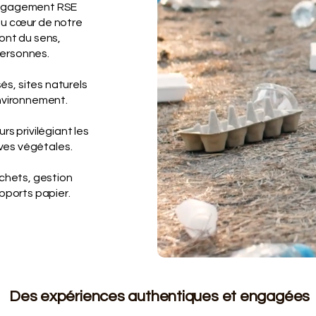
engagement RSE
au cœur de notre
ont du sens,
personnes.
s, sites naturels
nvironnement.
s privilégiant les
ives végétales.
chets, gestion
pports papier.
Des expériences authentiques et engagées