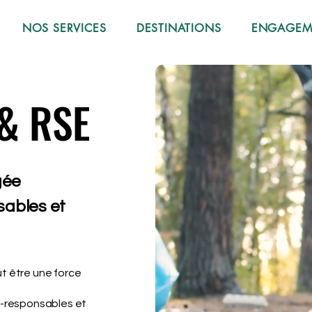
NOS SERVICES
DESTINATIONS
ENGAGEME
& RSE
& RSE
gée
ables et
t être une force
o-responsables et