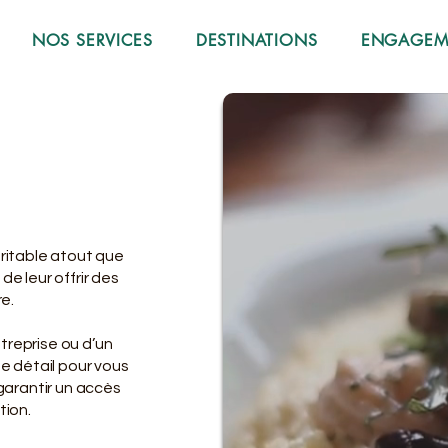
NOS SERVICES
DESTINATIONS
ENGAGEME
éritable atout que
de leur offrir des
e.
treprise ou d’un
e détail pour vous
 garantir un accès
tion.