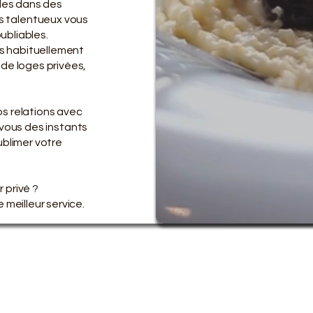
bles dans des
us talentueux vous
ubliables.
s habituellement
, de loges privées,
os relations avec
vous des instants
ublimer votre
r privé ?
 meilleur service.