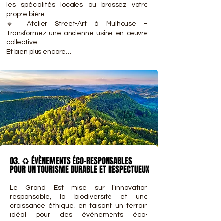
les spécialités locales ou brassez votre
propre bière.
🔹 Atelier Street-Art à Mulhouse –
Transformez une ancienne usine en œuvre
collective.
Et bien plus encore…
03. ♻️ ÉVÈNEMENTS ÉCO-RESPONSABLES
03. ♻️ ÉVÈNEMENTS ÉCO-RESPONSABLES
POUR UN TOURISME DURABLE ET RESPECTUEUX
POUR UN TOURISME DURABLE ET RESPECTUEUX
Le Grand Est mise sur l’innovation
responsable, la biodiversité et une
croissance éthique, en faisant un terrain
idéal pour des événements éco-