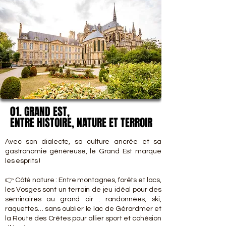
01. GRAND EST,
01. GRAND EST,
ENTRE HISTOIRE, NATURE ET TERROIR
ENTRE HISTOIRE, NATURE ET TERROIR
Avec son dialecte, sa culture ancrée et sa
gastronomie généreuse, le Grand Est marque
les esprits !
👉 Côté nature : Entre montagnes, forêts et lacs,
les Vosges sont un terrain de jeu idéal pour des
séminaires au grand air : randonnées, ski,
raquettes… sans oublier le lac de Gérardmer et
la Route des Crêtes pour allier sport et cohésion