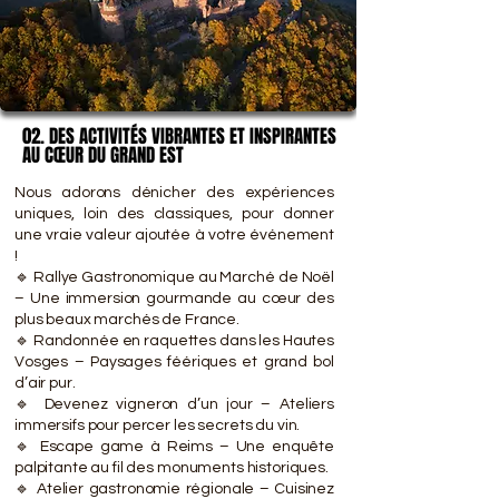
02. DES ACTIVITÉS VIBRANTES ET INSPIRANTES
02. DES ACTIVITÉS VIBRANTES ET INSPIRANTES
AU CŒUR DU GRAND EST​
AU CŒUR DU GRAND EST​
Nous adorons dénicher des expériences
uniques, loin des classiques, pour donner
une vraie valeur ajoutée à votre événement
!
🔹 Rallye Gastronomique au Marché de Noël
– Une immersion gourmande au cœur des
plus beaux marchés de France.
🔹 Randonnée en raquettes dans les Hautes
Vosges – Paysages féériques et grand bol
d’air pur.
🔹 Devenez vigneron d’un jour – Ateliers
immersifs pour percer les secrets du vin.
🔹 Escape game à Reims – Une enquête
palpitante au fil des monuments historiques.
🔹 Atelier gastronomie régionale – Cuisinez