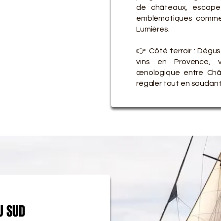
de châteaux, escape 
emblématiques comme 
Lumières.
👉 Côté terroir : Dégu
vins en Provence, v
œnologique entre Châ
régaler tout en soudant 
U SUD
U SUD