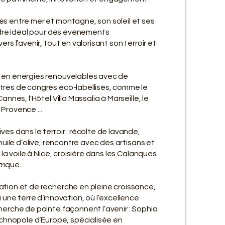
s entre mer et montagne, son soleil et ses
cadre idéal pour des événements
rs l’avenir, tout en valorisant son terroir et
e en énergies renouvelables avec de
tres de congrès éco-labellisés, comme le
annes, l'Hôtel Villa Massalia à Marseille, le
rovence ...​​
ves dans le terroir : récolte de lavande,
huile d’olive, rencontre avec des artisans et
 la voile à Nice, croisière dans les Calanques
que... ​
ation et de recherche en pleine croissance,
 une terre d’innovation, où l’excellence
herche de pointe façonnent l’avenir : Sophia
technopole d’Europe, spécialisée en