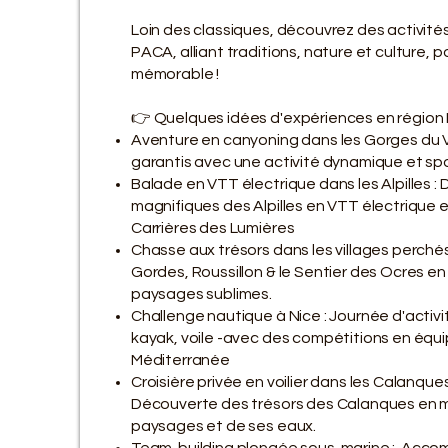
Loin des classiques, découvrez des activités
PACA, alliant traditions, nature et culture, 
mémorable !
👉 Quelques idées d'expériences en région 
Aventure en canyoning dans les Gorges du V
garantis avec une activité dynamique et sp
Balade en VTT électrique dans les Alpilles :
magnifiques des Alpilles en VTT électrique 
Carrières des Lumières
Chasse aux trésors dans les villages perché
Gordes, Roussillon & le Sentier des Ocres en
paysages sublimes.
Challenge nautique à Nice : Journée d'activi
kayak, voile -avec des compétitions en équi
Méditerranée
Croisière privée en voilier dans les Calanques
Découverte des trésors des Calanques en m
paysages et de ses eaux.
Team-building plongée sous-marine : Acco