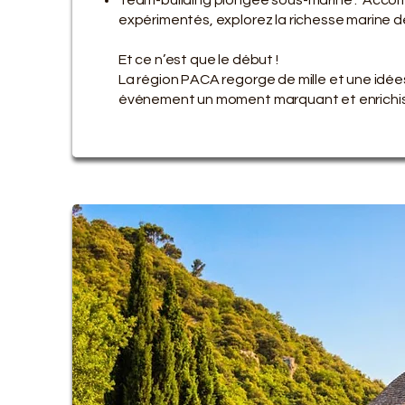
expérimentés, explorez la richesse marine de
​Et ce n’est que le début !
La région PACA regorge de mille et une idées
événement un moment marquant et enrichi