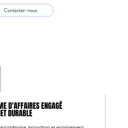
Contactez-nous
SME D'AFFAIRES ENGAGÉ
SME D'AFFAIRES ENGAGÉ
 ET DURABLE
 ET DURABLE
e patrimoine, innovation et engagement