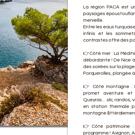
La région PACA est une
paysages époustouflants
merveille.
Entre les eaux turquois
infinis et les somme
contrastes offre des pa
👉Côté mer : La Méditer
débordante ! De Nice à
des soirées sur la plage.
Porquerolles, plongée à
👉 Côté montagne : 
promet aventure et c
Queyras… ski, randos, v
en station thermale p
montagne (littéralement)
👉Côté patrimoine : 
programme ! Avignon, Ar