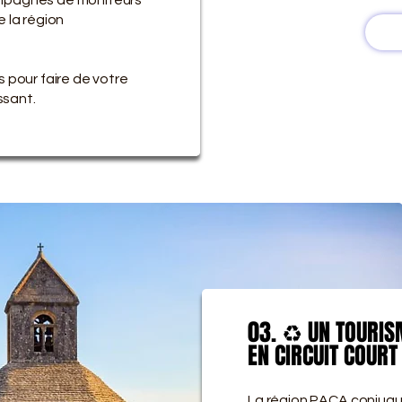
 la région
 pour faire de votre
ssant.
03. ♻️ UN TOURI
03. ♻️ UN TOURI
EN CIRCUIT COURT
EN CIRCUIT COURT
La région PACA conjugu