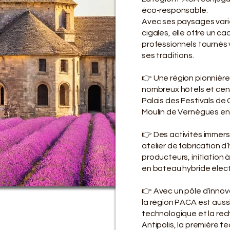
éco-responsable.
Avec ses paysages varié
cigales, elle offre un 
professionnels tournés ve
ses traditions.
👉 Une région pionnièr
nombreux hôtels et cen
Palais des Festivals de C
Moulin de Vernègues en P
👉 Des activités immersi
atelier de fabrication d’
producteurs, initiation à
en bateau hybride électri
👉 Avec un pôle d’innov
la région PACA est aussi
technologique et la rec
Antipolis, la première 