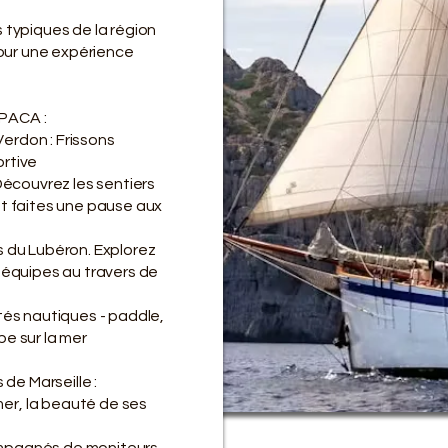
 typiques de la région
pour une expérience
PACA :​
erdon : Frissons
ortive
 Découvrez les sentiers
et faites une pause aux
s du Lubéron. Explorez
 équipes au travers de
tés nautiques - paddle,
pe sur la mer
 de Marseille :
er, la beauté de ses
mpagnés de moniteurs