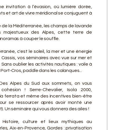
 invitation à l’évasion, où lumière dorée,
 et art de vivre méridional se conjuguent à
e de la Méditerranée, les champs de lavande
ts majestueux des Alpes, cette terre de
noramas à couper le souffle.
ranée, c'est le soleil, la mer et une énergie
 Cassis, vos séminaires avec vue sur mer et
 Sans oublier les activités nautiques : voile à
 Port-Cros, paddle dans les calanques...
Des Alpes du Sud aux sommets, on vous
ohésion ! Serre-Chevalier, Isola 2000,
ia ferrata et même des incentives bien-être
our se ressourcer après avoir monté une
. Un séminaire qui vous donnera des ailes !
Histoire, culture et lieux mythiques au
les, Aix-en-Provence, Gordes : privatisation