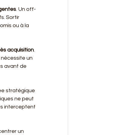
rgentes
. Un off-
. Sortir 
mis ou à la 
ès acquisition
. 
 nécessite un 
s avant de 
ée stratégique 
tiques ne peut 
es interceptent 
centrer un 