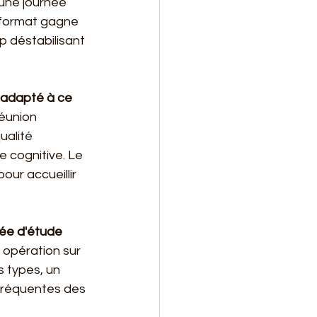
une journée 
e format gagne 
p déstabilisant 
 adapté à ce 
réunion 
alité 
 cognitive. Le 
ur accueillir 
ée d'étude 
, opération sur 
 types, un 
 fréquentes des 