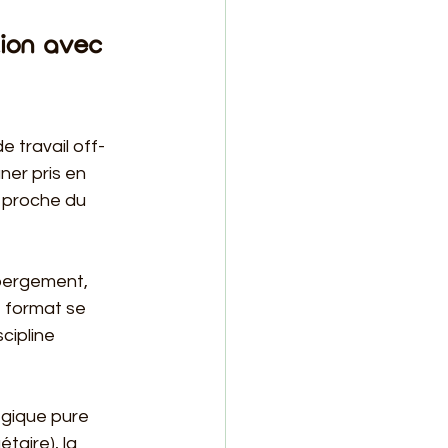
tion avec 
 travail off-
er pris en 
 proche du 
ébergement, 
 format se 
cipline 
égique pure 
taire), la 