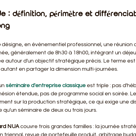
e : définition, périmètre et différencia
ong
e
 désigne, en évènementiel professionnel, une réunion de
rnée, généralement de 8h30 à 18h00, intégrant un déjeun
 autour d'un objectif stratégique précis. Le terme est
 autant en partager la dimension multi-journées.
un 
séminaire d'entreprise classique
 est triple : pas d'h
ohésion étendue, pas de programme social en soirée. Le
ent sur la production stratégique, ce qui exige une dis
e qu'un séminaire de deux ou trois jours.
ard NUA
 couvre trois grandes familles : la journée strat
n triennal, revue de portefeuille produit, arbitrage budgé