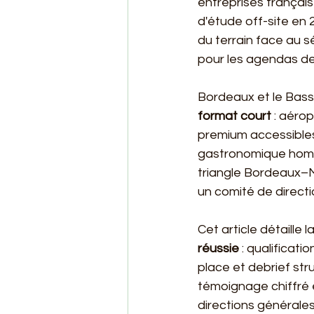
entreprises français
d'étude off-site en 
du terrain face au s
pour les agendas de
Bordeaux et le Bass
format court
 : aéro
premium accessibles
gastronomique homog
triangle Bordeaux–Mé
un comité de directi
Cet article détaille la
réussie
 : qualificat
place et debrief str
témoignage chiffré 
directions générales 