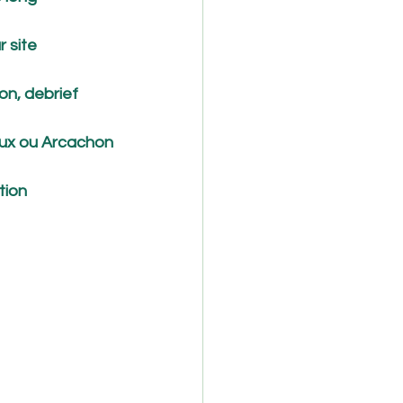
r site
on, debrief
eaux ou Arcachon
tion