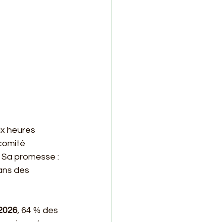
ix heures 
comité 
. Sa promesse : 
ans des 
2026
, 64 % des 