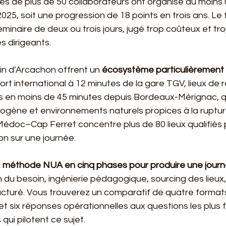
es de plus de 50 collaborateurs ont organisé au moins 
2025, soit une progression de 18 points en trois ans. L
éminaire de deux ou trois jours, jugé trop coûteux et tro
s dirigeants.
in d'Arcachon offrent un 
écosystème particulièrement
port international à 12 minutes de la gare TGV, lieux de 
 en moins de 45 minutes depuis Bordeaux-Mérignac, qu
ène et environnements naturels propices à la rupture
doc–Cap Ferret concentre plus de 80 lieux qualifiés po
on sur une journée.
 
méthode NUA en cinq phases pour produire une journ
ion du besoin, ingénierie pédagogique, sourcing des lieux
ucturé. Vous trouverez un comparatif de quatre formats
et six réponses opérationnelles aux questions les plus
qui pilotent ce sujet.