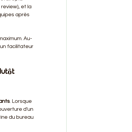
review), et la 
quipes après 
u maximum. Au-
n facilitateur 
utôt 
ants
. Lorsque 
ouverture d'un 
ine du bureau 