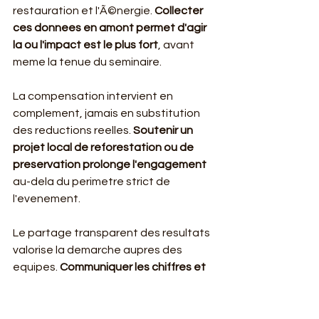
restauration et l'Ã©nergie. 
Collecter 
ces donnees en amont permet d'agir 
la ou l'impact est le plus fort
, avant 
meme la tenue du seminaire.
La compensation intervient en 
complement, jamais en substitution 
des reductions reelles. 
Soutenir un 
projet local de reforestation ou de 
preservation prolonge l'engagement
au-dela du perimetre strict de 
l'evenement.
Le partage transparent des resultats 
valorise la demarche aupres des 
equipes. 
Communiquer les chiffres et 
les progres entretient la dynamique 
d'amelioration
 d'une edition a la 
suivante.