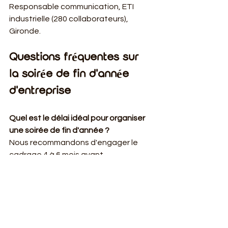
Responsable communication, ETI 
industrielle (280 collaborateurs), 
Gironde.
Questions fréquentes sur 
la soirée de fin d'année 
d'entreprise
Quel est le délai idéal pour organiser 
une soirée de fin d'année ?
Nous recommandons d'engager le 
cadrage 4 à 6 mois avant 
l'évènement. En décembre, les lieux 
d'exception et les prestataires se 
réservent souvent dès le printemps : 
plus vous anticipez, plus vous 
sécurisez le lieu et maîtrisez le budget.