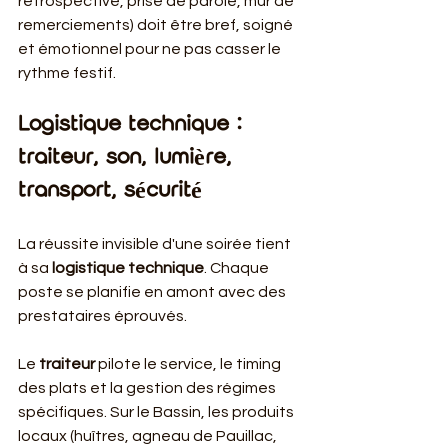
rétrospective, prise de parole, mur de 
remerciements) doit être bref, soigné 
et émotionnel pour ne pas casser le 
rythme festif.
Logistique technique : 
traiteur, son, lumière, 
transport, sécurité
La réussite invisible d'une soirée tient 
à sa 
logistique technique
. Chaque 
poste se planifie en amont avec des 
prestataires éprouvés.
Le 
traiteur
 pilote le service, le timing 
des plats et la gestion des régimes 
spécifiques. Sur le Bassin, les produits 
locaux (huîtres, agneau de Pauillac, 