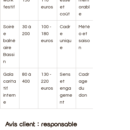
work 
150
110 
esse 
mém
festif
euros
et 
orabl
coût
e
Soiré
30 à 
100 - 
Cadr
Mété
e 
200
180 
e 
o et 
balné
euros
uniqu
saiso
aire 
e
n
Bassi
n
Gala 
80 à 
130 - 
Sens 
Cadr
carita
400
220 
et 
age 
tif 
euros
enga
du 
intern
geme
don
e
nt
Avis client : responsable 