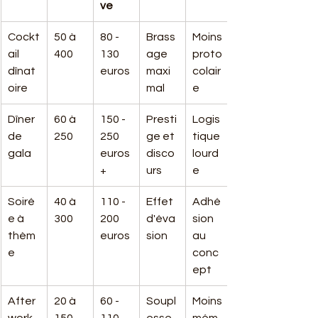
ve
Cockt
50 à 
80 - 
Brass
Moins 
ail 
400
130 
age 
proto
dînat
euros
maxi
colair
oire
mal
e
Dîner 
60 à 
150 - 
Presti
Logis
de 
250
250 
ge et 
tique 
gala
euros 
disco
lourd
+
urs
e
Soiré
40 à 
110 - 
Effet 
Adhé
e à 
300
200 
d'éva
sion 
thèm
euros
sion
au 
e
conc
ept
After
20 à 
60 - 
Soupl
Moins 