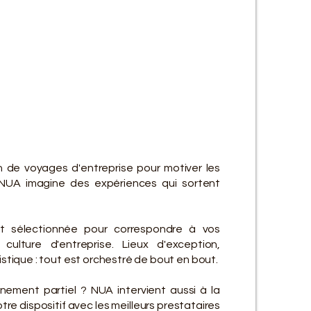
ES SE
ES SE
n de voyages d'entreprise pour motiver les
NUA imagine des expériences qui sortent
t sélectionnée pour correspondre à vos
culture d'entreprise. Lieux d'exception,
gistique : tout est orchestré de bout en bout.
ement partiel ? NUA intervient aussi à la
re dispositif avec les meilleurs prestataires