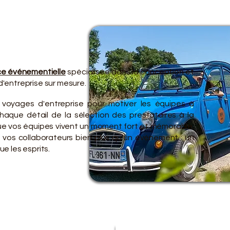
TRE O
TRE O
e événementielle
spécialisée dans la conception et
'entreprise sur mesure.
 voyages d'entreprise pour motiver les équipes à
aque détail de la sélection des prestataires à la
 que vos équipes vivent un moment fort et mémorable.
 vos collaborateurs bien plus qu'un événement : un
e les esprits.