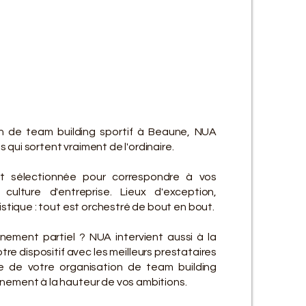
ES SE
ES SE
on de team building sportif à Beaune, NUA
qui sortent vraiment de l'ordinaire.
t sélectionnée pour correspondre à vos
culture d'entreprise. Lieux d'exception,
gistique : tout est orchestré de bout en bout.
ement partiel ? NUA intervient aussi à la
re dispositif avec les meilleurs prestataires
e de votre organisation de team building
nement à la hauteur de vos ambitions.