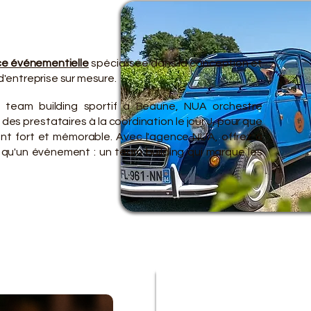
TRE O
TRE O
e événementielle
spécialisée dans la conception et
'entreprise sur mesure.
e team building sportif à Beaune, NUA orchestre
des prestataires à la coordination le jour J, pour que
nt fort et mémorable. Avec l'agence NUA, offrez à
s qu'un événement : un team building qui marque les