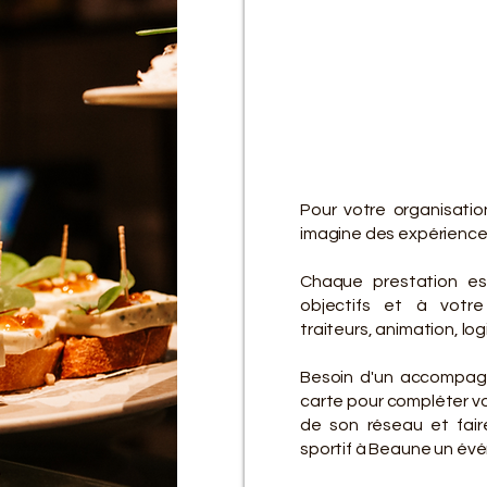
D
D
Pour votre organisati
imagine des expériences 
Chaque prestation es
objectifs et à votre 
traiteurs, animation, lo
Besoin d'un accompagn
carte pour compléter vot
de son réseau et fair
sportif à Beaune un évé