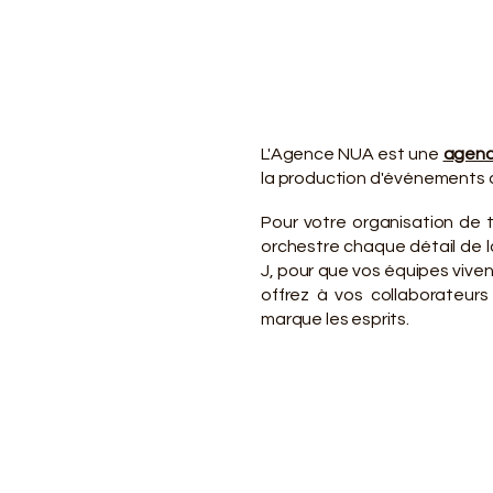
VO
VO
L'Agence NUA est une
agenc
la production d'événements d
Pour votre organisation de 
orchestre chaque détail de la
J, pour que vos équipes viv
offrez à vos collaborateurs
marque les esprits.