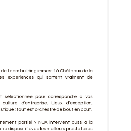
ES SE
ES SE
 de team building immersif à Châteaux de la
es expériences qui sortent vraiment de
t sélectionnée pour correspondre à vos
culture d'entreprise. Lieux d'exception,
gistique : tout est orchestré de bout en bout.
ement partiel ? NUA intervient aussi à la
re dispositif avec les meilleurs prestataires