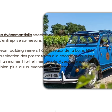
TRE O
TRE O
e événementielle
spécialisée dans la conception et
'entreprise sur mesure.
team building immersif à Châteaux de la Loire, NUA
 sélection des prestataires à la coordination le jour
ent un moment fort et mémorable. Avec l'agence NUA,
 bien plus qu'un événement : un team building qui