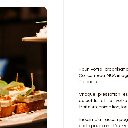
D
D
Pour votre organisati
Concarneau, NUA imagin
l'ordinaire.
Chaque prestation es
objectifs et à votre 
traiteurs, animation, lo
Besoin d'un accompagn
carte pour compléter vot