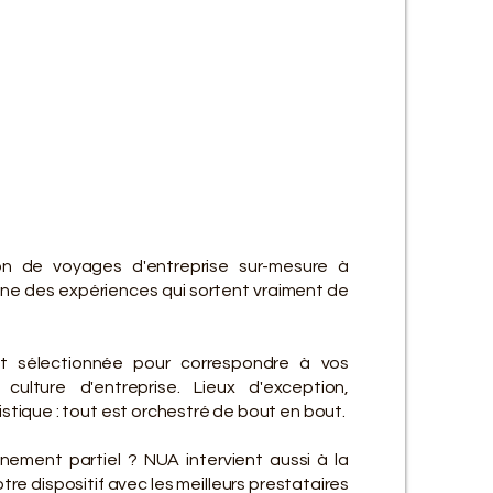
ES SE
ES SE
on de voyages d'entreprise sur-mesure à
e des expériences qui sortent vraiment de
t sélectionnée pour correspondre à vos
culture d'entreprise. Lieux d'exception,
gistique : tout est orchestré de bout en bout.
ement partiel ? NUA intervient aussi à la
re dispositif avec les meilleurs prestataires