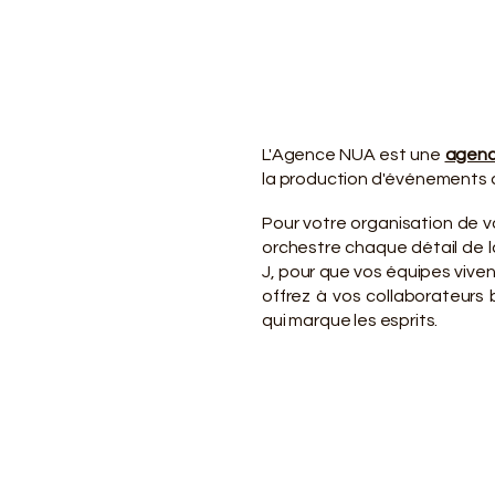
VO
VO
L'Agence NUA est une
agenc
la production d'événements d
Pour votre organisation de 
orchestre chaque détail de la
J, pour que vos équipes viv
offrez à vos collaborateurs
qui marque les esprits.