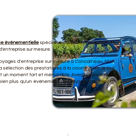
TRE O
TRE O
e événementielle
spécialisée dans la conception et
'entreprise sur mesure.
voyages d'entreprise sur-mesure à Concarneau, NUA
 sélection des prestataires à la coordination le jour
ent un moment fort et mémorable. Avec l'agence NUA,
 bien plus qu'un événement : un voyage d'entreprise