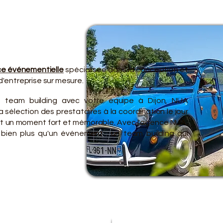
TRE O
TRE O
e événementielle
spécialisée dans la conception et
'entreprise sur mesure.
e team building avec votre équipe à Dijon, NUA
 sélection des prestataires à la coordination le jour
ent un moment fort et mémorable. Avec l'agence NUA,
 bien plus qu'un événement : un team building qui