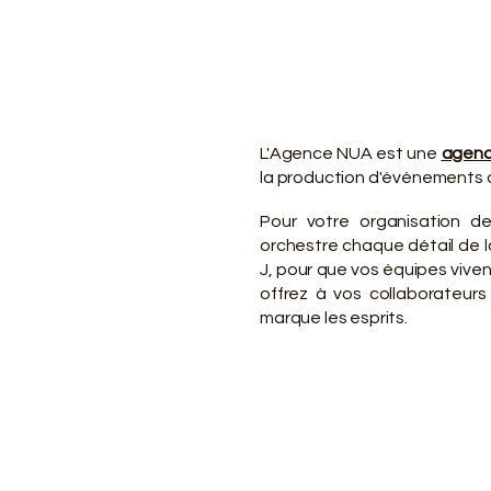
VO
VO
L'Agence NUA est une
agenc
la production d'événements d
Pour votre organisation d
orchestre chaque détail de la
J, pour que vos équipes viv
offrez à vos collaborateurs
marque les esprits.