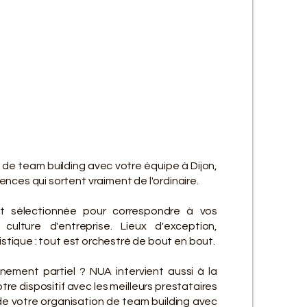
ES SE
ES SE
 de team building avec votre équipe à Dijon,
nces qui sortent vraiment de l'ordinaire.
t sélectionnée pour correspondre à vos
culture d'entreprise. Lieux d'exception,
gistique : tout est orchestré de bout en bout.
ement partiel ? NUA intervient aussi à la
re dispositif avec les meilleurs prestataires
de votre organisation de team building avec