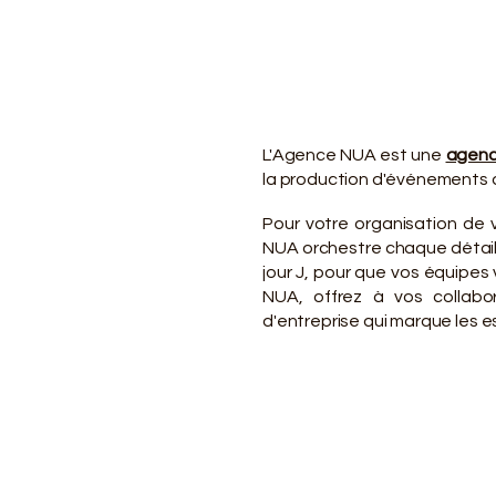
VO
VO
L'Agence NUA est une
agenc
la production d'événements d
Pour votre organisation de 
NUA orchestre chaque détail d
jour J, pour que vos équipe
NUA, offrez à vos collabo
d'entreprise qui marque les es