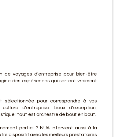
ES SE
ES SE
on de voyages d'entreprise pour bien-être
gine des expériences qui sortent vraiment
t sélectionnée pour correspondre à vos
culture d'entreprise. Lieux d'exception,
gistique : tout est orchestré de bout en bout.
ement partiel ? NUA intervient aussi à la
re dispositif avec les meilleurs prestataires