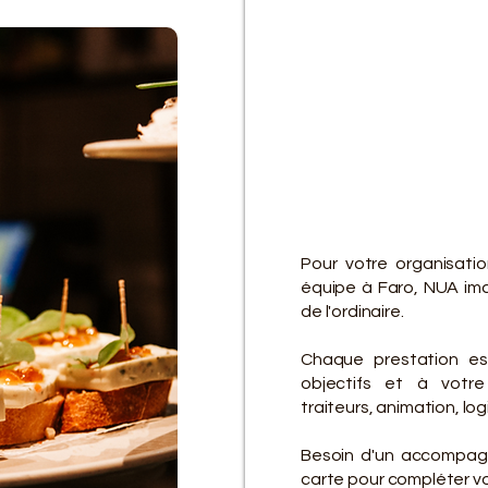
D
D
Pour votre organisati
équipe à Faro, NUA ima
de l'ordinaire.
Chaque prestation es
objectifs et à votre 
traiteurs, animation, lo
Besoin d'un accompagn
carte pour compléter vot