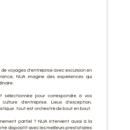
ES SE
ES SE
n de voyages d'entreprise avec excursion en
rance, NUA imagine des expériences qui
inaire.
t sélectionnée pour correspondre à vos
culture d'entreprise. Lieux d'exception,
gistique : tout est orchestré de bout en bout.
ement partiel ? NUA intervient aussi à la
re dispositif avec les meilleurs prestataires