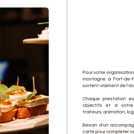
D
D
Pour votre organisatio
montagne à Fort-de-F
sortent vraiment de l'ord
Chaque prestation es
objectifs et à votre 
traiteurs, animation, lo
Besoin d'un accompagn
carte pour compléter vot