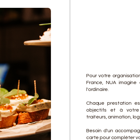
D
D
Pour votre organisatio
France, NUA imagine 
l'ordinaire.
Chaque prestation es
objectifs et à votre 
traiteurs, animation, lo
Besoin d'un accompagn
carte pour compléter vot