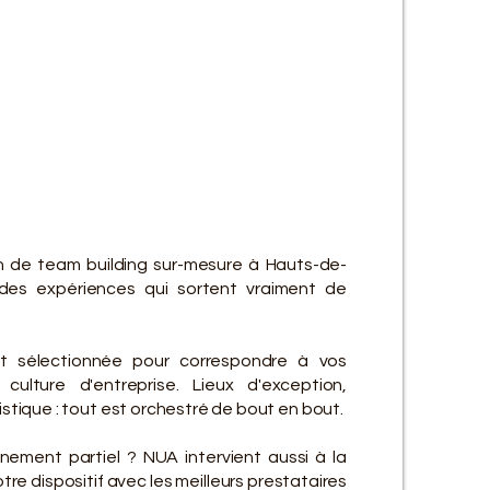
ES SE
ES SE
n de team building sur-mesure à Hauts-de-
des expériences qui sortent vraiment de
t sélectionnée pour correspondre à vos
culture d'entreprise. Lieux d'exception,
gistique : tout est orchestré de bout en bout.
ement partiel ? NUA intervient aussi à la
re dispositif avec les meilleurs prestataires