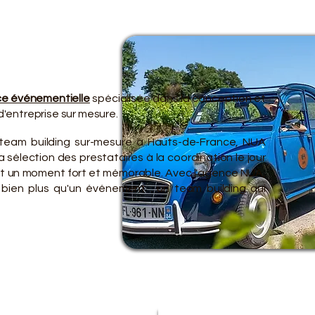
TRE O
TRE O
e événementielle
spécialisée dans la conception et
'entreprise sur mesure.
 team building sur-mesure à Hauts-de-France, NUA
 sélection des prestataires à la coordination le jour
ent un moment fort et mémorable. Avec l'agence NUA,
 bien plus qu'un événement : un team building qui