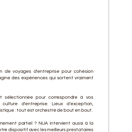
ES SE
ES SE
on de voyages d'entreprise pour cohésion
gine des expériences qui sortent vraiment
t sélectionnée pour correspondre à vos
culture d'entreprise. Lieux d'exception,
gistique : tout est orchestré de bout en bout.
ement partiel ? NUA intervient aussi à la
re dispositif avec les meilleurs prestataires