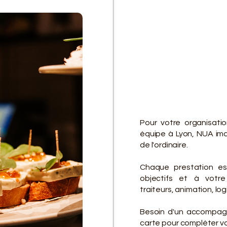
D
D
Pour votre organisati
équipe à Lyon, NUA ima
de l'ordinaire.
Chaque prestation es
objectifs et à votre 
traiteurs, animation, lo
Besoin d'un accompagn
carte pour compléter vot