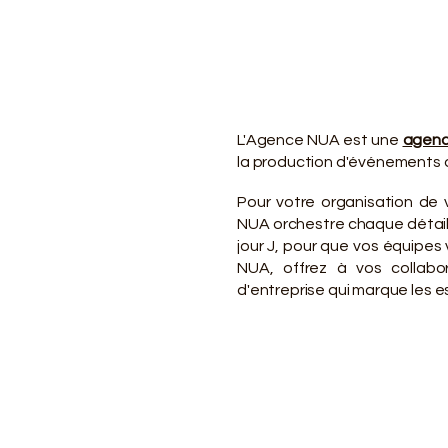
VO
VO
L'Agence NUA est une
agenc
la production d'événements d
Pour votre organisation de 
NUA orchestre chaque détail d
jour J, pour que vos équipe
NUA, offrez à vos collabo
d'entreprise qui marque les es