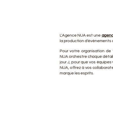
VO
VO
L'Agence NUA est une
agenc
la production d'événements d
Pour votre organisation de 
NUA orchestre chaque détail d
jour J, pour que vos équipe
NUA, offrez à vos collaborate
marque les esprits.