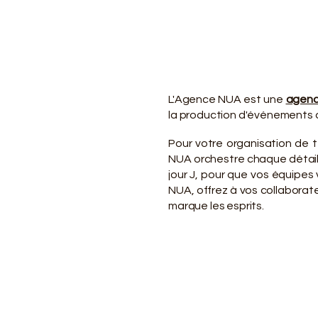
VO
VO
L'Agence NUA est une
agenc
la production d'événements d
Pour votre organisation de t
NUA orchestre chaque détail d
jour J, pour que vos équipe
NUA, offrez à vos collaborate
marque les esprits.