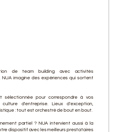
ES SE
ES SE
tion de team building avec activités
, NUA imagine des expériences qui sortent
t sélectionnée pour correspondre à vos
culture d'entreprise. Lieux d'exception,
gistique : tout est orchestré de bout en bout.
ement partiel ? NUA intervient aussi à la
re dispositif avec les meilleurs prestataires