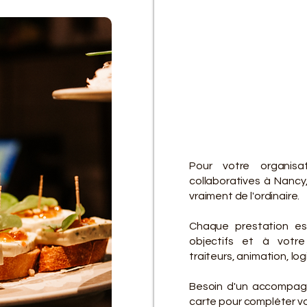
D
D
Pour votre organisa
collaboratives à Nancy
vraiment de l'ordinaire.
Chaque prestation es
objectifs et à votre 
traiteurs, animation, lo
Besoin d'un accompagn
carte pour compléter vot