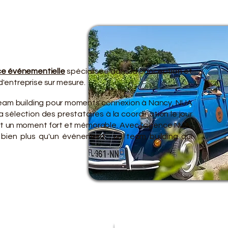
TRE 
TRE 
e événementielle
spécialisée dans la conception et
'entreprise sur mesure.
team building pour moments connexion à Nancy, NUA
 sélection des prestataires à la coordination le jour
ent un moment fort et mémorable. Avec l'agence NUA,
 bien plus qu'un événement : un team building qui