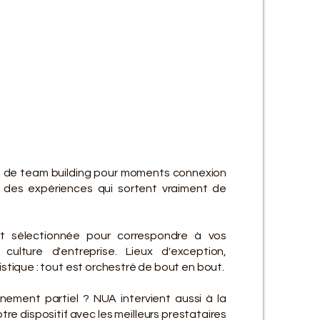
ES SE
ES SE
n de team building pour moments connexion
des expériences qui sortent vraiment de
t sélectionnée pour correspondre à vos
culture d'entreprise. Lieux d'exception,
gistique : tout est orchestré de bout en bout.
ement partiel ? NUA intervient aussi à la
re dispositif avec les meilleurs prestataires