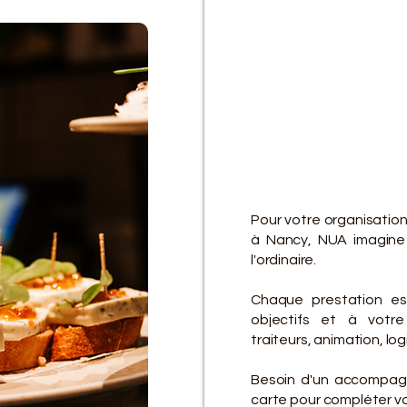
D
D
Pour votre organisatio
à Nancy, NUA imagine 
l'ordinaire.
Chaque prestation es
objectifs et à votre 
traiteurs, animation, lo
Besoin d'un accompagn
carte pour compléter vot