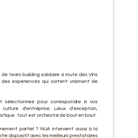
ES SE
ES SE
 de team building solidaire à route des Vins
 des expériences qui sortent vraiment de
t sélectionnée pour correspondre à vos
culture d'entreprise. Lieux d'exception,
gistique : tout est orchestré de bout en bout.
ement partiel ? NUA intervient aussi à la
re dispositif avec les meilleurs prestataires