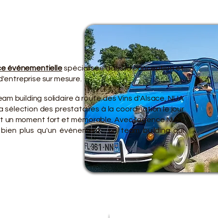
TRE O
TRE O
e événementielle
spécialisée dans la conception et
'entreprise sur mesure.
am building solidaire à route des Vins d'Alsace, NUA
 sélection des prestataires à la coordination le jour
ent un moment fort et mémorable. Avec l'agence NUA,
 bien plus qu'un événement : un team building qui