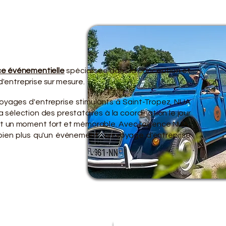
TRE O
TRE O
e événementielle
spécialisée dans la conception et
'entreprise sur mesure.
voyages d'entreprise stimulants à Saint-Tropez, NUA
 sélection des prestataires à la coordination le jour
ent un moment fort et mémorable. Avec l'agence NUA,
 bien plus qu'un événement : un voyage d'entreprise