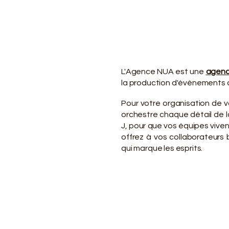
VO
VO
L'Agence NUA est une
agenc
la production d'événements d
Pour votre organisation de 
orchestre chaque détail de la
J, pour que vos équipes viv
offrez à vos collaborateurs
qui marque les esprits.