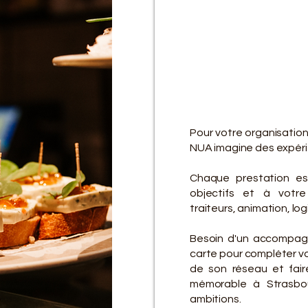
D
D
Pour votre organisatio
NUA imagine des expérie
Chaque prestation es
objectifs et à votre 
traiteurs, animation, lo
Besoin d'un accompagn
carte pour compléter vot
de son réseau et fair
mémorable à Strasbo
ambitions.