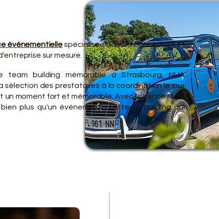
TRE 
TRE 
e événementielle
spécialisée dans la conception et
'entreprise sur mesure.
de team building mémorable à Strasbourg, NUA
 sélection des prestataires à la coordination le jour
ent un moment fort et mémorable. Avec l'agence NUA,
 bien plus qu'un événement : un team building qui