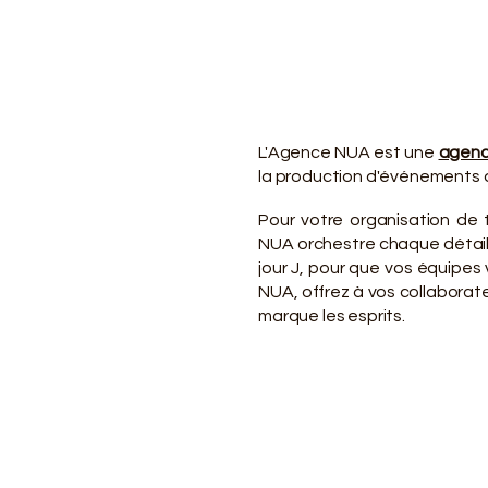
VO
VO
L'Agence NUA est une
agenc
la production d'événements d
Pour votre organisation de 
NUA orchestre chaque détail d
jour J, pour que vos équipe
NUA, offrez à vos collaborate
marque les esprits.