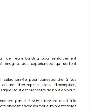
ES SE
ES SE
ion de team building pour renforcement
A imagine des expériences qui sortent
t sélectionnée pour correspondre à vos
culture d'entreprise. Lieux d'exception,
gistique : tout est orchestré de bout en bout.
ement partiel ? NUA intervient aussi à la
re dispositif avec les meilleurs prestataires