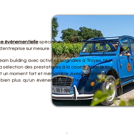
TRE O
TRE O
e événementielle
spécialisée dans la conception et
'entreprise sur mesure.
eam building avec activités originales à Troyes, NUA
 sélection des prestataires à la coordination le jour
ent un moment fort et mémorable. Avec l'agence NUA,
 bien plus qu'un événement : un team building qui