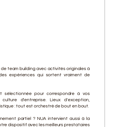
ES SE
ES SE
 de team building avec activités originales à
des expériences qui sortent vraiment de
t sélectionnée pour correspondre à vos
culture d'entreprise. Lieux d'exception,
gistique : tout est orchestré de bout en bout.
ement partiel ? NUA intervient aussi à la
re dispositif avec les meilleurs prestataires