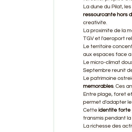
La dune du Pilat, le
ressourcante hors d
creativite.
La proximite de la me
TGV et l'aeroport r
Le territoire concen
aux espaces face a 
Le micro-climat doux
Septembre reunit des
Le patrimoine ostreic
memorables
. Ces a
Entre plage, foret et
permet d'adapter le
Cette 
identite forte
transmis pendant la 
La richesse des acti