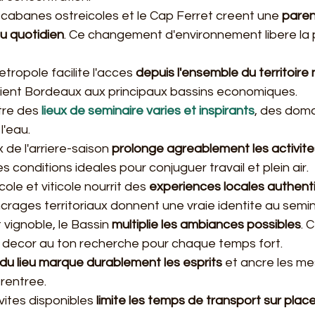
s cabanes ostreicoles et le Cap Ferret creent une 
paren
u quotidien
. Ce changement d'environnement libere la p
tropole facilite l'acces 
depuis l'ensemble du territoire 
elient Bordeaux aux principaux bassins economiques.
tre des 
lieux de seminaire varies et inspirants
, des doma
l'eau.
 de l'arriere-saison 
prolonge agreablement les activite
 conditions ideales pour conjuguer travail et plein air.
ole et viticole nourrit des 
experiences locales authent
ncrages territoriaux donnent une vraie identite au semin
 vignoble, le Bassin 
multiplie les ambiances possibles
. 
 decor au ton recherche pour chaque temps fort.
 du lieu marque durablement les esprits
 et ancre les m
rentree.
vites disponibles 
limite les temps de transport sur plac