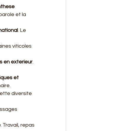
these 
arole et la 
national
. Le 
ines viticoles 
s en exterieur
. 
iques et 
aire.
Cette diversite 
essages 
e
. Travail, repas 