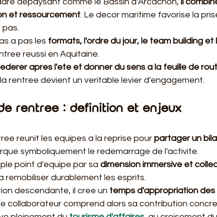
adre depaysant comme le Bassin d'Arcachon, 
il combin
on et ressourcement
. Le decor maritime favorise la pris
 pas.
pas a pas les 
formats, l'ordre du jour, le team building et 
ntree reussi en Aquitaine.
federer apres l'ete et donner du sens a la feuille de rou
la rentree devient un veritable levier d'engagement.
e rentree : definition et enjeux
ree reunit les equipes a la reprise pour 
partager un bilan
marque symboliquement le redemarrage de l'activite.
mple point d'equipe par sa 
dimension immersive et collec
a remobiliser durablement les esprits.
tion descendante, il cree un 
temps d'appropriation des p
e collaborateur comprend alors sa contribution concrete
ve pleinement du 
tourisme d'affaires
, au croisement du 