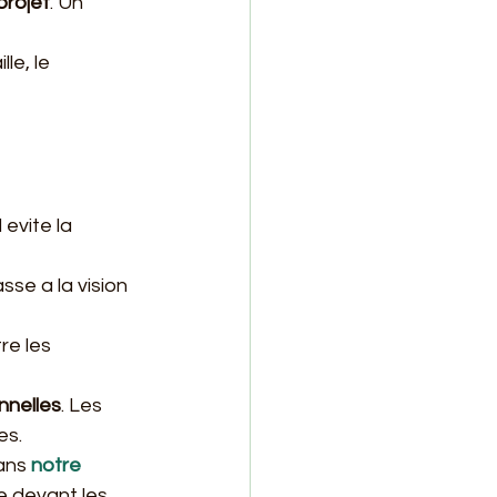
projet
. Un 
le, le 
Il evite la 
passe a la vision 
re les 
nnelles
. Les 
es.
ans 
notre 
ne devant les 