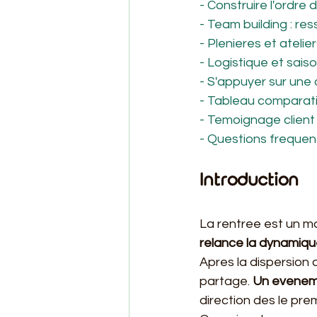
- Construire l'ordre 
- Team building : re
- Plenieres et atelie
- Logistique et saiso
- S'appuyer sur une
- Tableau comparati
- Temoignage client
- Questions frequen
Introduction
La rentree est un m
relance la dynamique
Apres la dispersion 
partage. 
Un evenem
direction des le prem