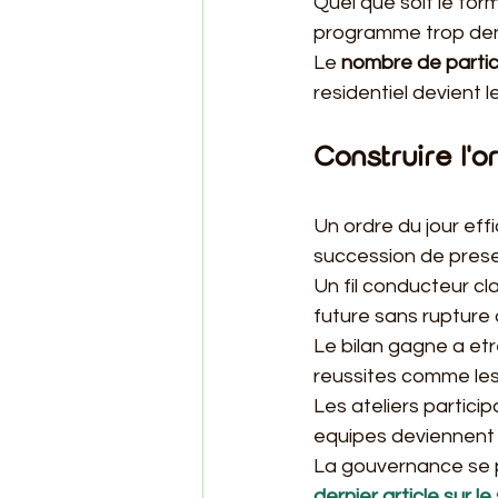
Quel que soit le form
programme trop dens
Le 
nombre de partici
residentiel devient 
Construire l'o
Un ordre du jour eff
succession de prese
Un fil conducteur clai
future sans rupture
Le bilan gagne a etr
reussites comme les d
Les ateliers partici
equipes deviennent a
La gouvernance se 
dernier article sur l