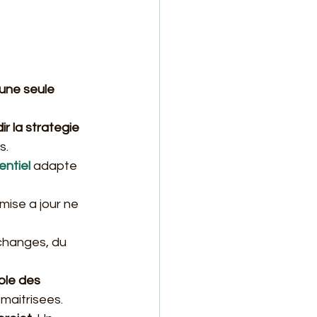
 une seule 
r la strategie 
s.
entiel
 adapte 
mise a jour ne 
echanges, du 
ble des 
 maitrisees.