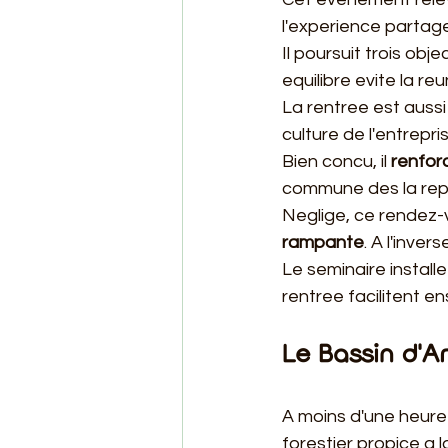
l'experience partag
Il poursuit trois obj
equilibre evite la 
La rentree est auss
culture de l'entrepr
Bien concu, il 
renfor
commune des la repr
Neglige, ce rendez-v
rampante
. A l'inver
Le seminaire installe
rentree facilitent e
Le Bassin d'A
A moins d'une heure
forestier propice a 