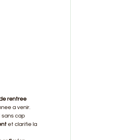
de rentree 
nnee a venir.
l sans cap 
ent
 et clarifie la 