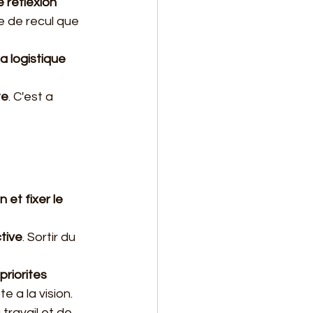
e reflexion 
e de recul que 
la logistique
te
. C'est a 
 et fixer le 
tive
. Sortir du 
riorites 
 a la vision.
travail et de 