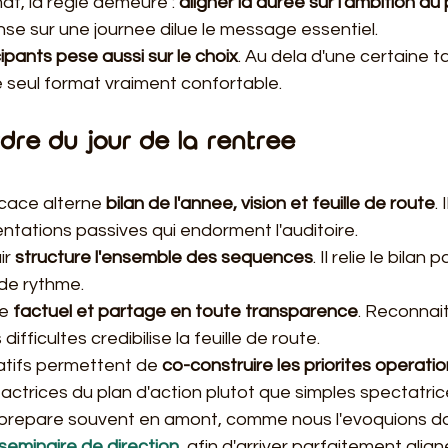
at, la regle demeure : 
aligner la duree sur l'ambition du 
e sur une journee dilue le message essentiel.
pants pese aussi sur le choix
. Au dela d'une certaine tail
le seul format vraiment confortable.
rdre du jour de la rentree
icace alterne 
bilan de l'annee, vision et feuille de route
. 
ntations passives qui endorment l'auditoire.
r 
structure l'ensemble des sequences
. Il relie le bilan 
 de rythme.
e 
factuel et partage en toute transparence
. Reconnait
ifficultes credibilise la feuille de route.
patifs permettent de 
co-construire les priorites operatio
ctrices du plan d'action plutot que simples spectatric
prepare souvent en amont, comme nous l'evoquions d
e seminaire de direction
, afin d'arriver parfaitement alig