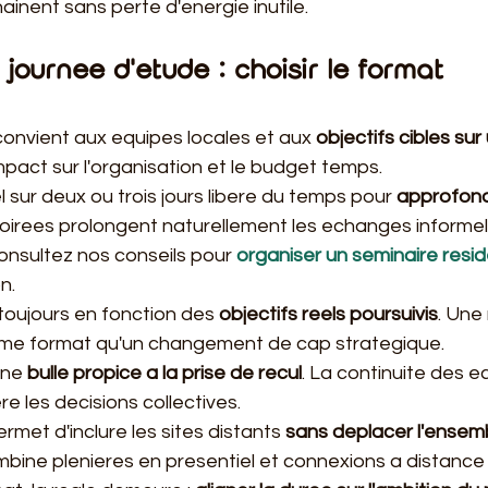
ainent sans perte d'energie inutile.
 journee d'etude : choisir le format
onvient aux equipes locales et aux 
objectifs cibles sur
 l'impact sur l'organisation et le budget temps.
l sur deux ou trois jours libere du temps pour 
approfondi
soirees prolongent naturellement les echanges informel
 consultez nos conseils pour 
organiser un seminaire resid
n.
toujours en fonction des 
objectifs reels poursuivis
. Une 
e format qu'un changement de cap strategique.
une 
bulle propice a la prise de recul
. La continuite des 
re les decisions collectives.
rmet d'inclure les sites distants 
sans deplacer l'ensem
combine plenieres en presentiel et connexions a distance