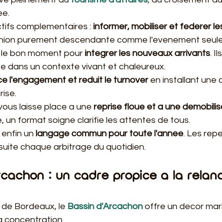
ee.
ectifs complementaires : 
informer, mobiliser et federer l
reunion purement descendante comme l'evenement seule
i le bon moment pour 
integrer les nouveaux arrivants
. I
ise dans un contexte vivant et chaleureux.
ce l'engagement et reduit le turnover
 en installant une 
ise.
ous laisse place a une 
reprise floue et a une demobilis
se, un format soigne clarifie les attentes de tous.
 enfin un 
langage commun pour toute l'annee
. Les rep
nsuite chaque arbitrage du quotidien.
rcachon : un cadre propice a la relan
 de Bordeaux, le 
Bassin d'Arcachon
 offre un decor mari
la concentration.