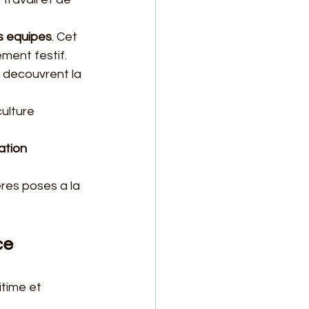
es equipes
. Cet 
ment festif.
ls decouvrent la 
culture 
ation 
eres poses a la 
ce
time et 