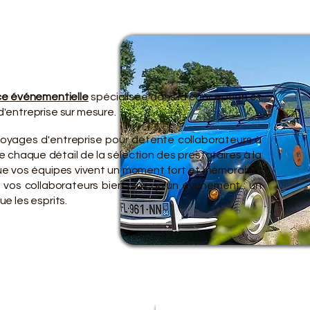
TRE O
TRE O
e événementielle
spécialisée dans la conception et
'entreprise sur mesure.
voyages d'entreprise pour détente collaborateurs à
 chaque détail de la sélection des prestataires à la
 que vos équipes vivent un moment fort et mémorable.
 vos collaborateurs bien plus qu'un événement : un
e les esprits.