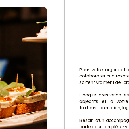
D
D
Pour votre organisati
collaborateurs à Point
sortent vraiment de l'ord
Chaque prestation es
objectifs et à votre 
traiteurs, animation, lo
Besoin d'un accompagn
carte pour compléter vot