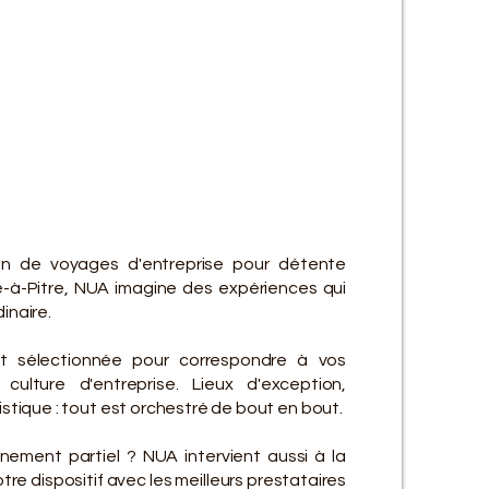
ES SE
ES SE
on de voyages d'entreprise pour détente
e-à-Pitre, NUA imagine des expériences qui
inaire.
t sélectionnée pour correspondre à vos
culture d'entreprise. Lieux d'exception,
gistique : tout est orchestré de bout en bout.
ement partiel ? NUA intervient aussi à la
re dispositif avec les meilleurs prestataires