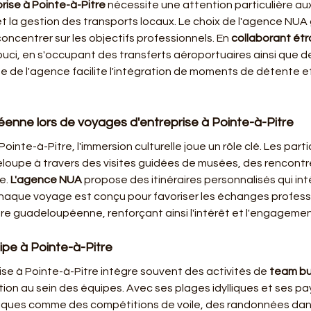
rise à Pointe-à-Pitre
 nécessite une attention particulière au
t la gestion des transports locaux. Le choix de l'agence NUA g
ncentrer sur les objectifs professionnels. En 
collaborant étr
ouci, en s'occupant des transferts aéroportuaires ainsi que 
tise de l'agence facilite l'intégration de moments de détente
enne lors de voyages d'entreprise à Pointe-à-Pitre
inte-à-Pitre, l'immersion culturelle joue un rôle clé. Les part
adeloupe à travers des visites guidées de musées, des rencontr
. 
L'agence NUA
 propose des itinéraires personnalisés qui int
haque voyage est conçu pour favoriser les échanges professi
e guadeloupéenne, renforçant ainsi l'intérêt et l'engagemen
ipe à Pointe-à-Pitre
se à Pointe-à-Pitre intègre souvent des activités de 
team bu
on au sein des équipes. Avec ses plages idylliques et ses pay
iques comme des compétitions de voile, des randonnées dans 