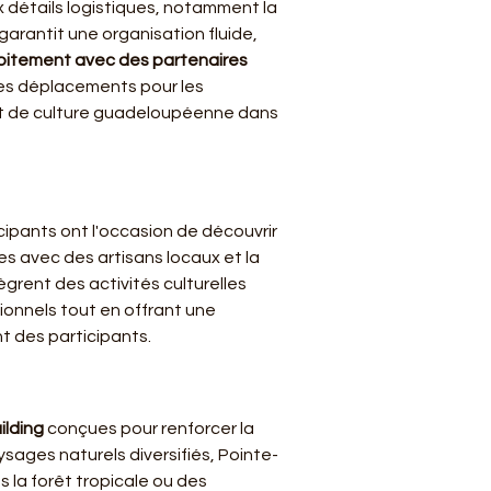
x détails logistiques, notamment la 
arantit une organisation fluide, 
oitement avec des partenaires 
des déplacements pour les 
 et de culture guadeloupéenne dans 
icipants ont l'occasion de découvrir 
es avec des artisans locaux et la 
ègrent des activités culturelles 
onnels tout en offrant une 
t des participants.
ilding
 conçues pour renforcer la 
sages naturels diversifiés, Pointe-
la forêt tropicale ou des 