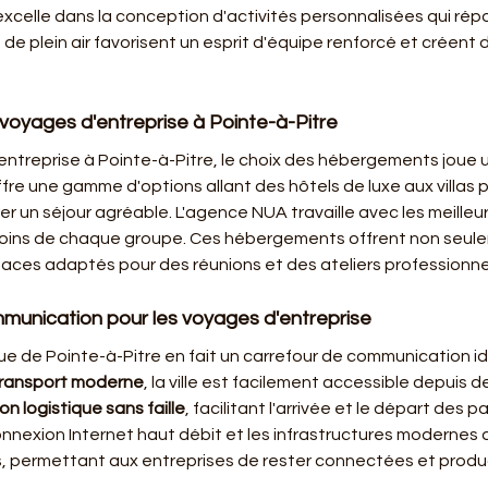
xcelle dans la conception d'activités personnalisées qui rép
e plein air favorisent un esprit d'équipe renforcé et créent d
voyages d'entreprise à Pointe-à-Pitre
ntreprise à Pointe-à-Pitre, le choix des hébergements joue un 
offre une gamme d'options allant des hôtels de luxe aux villas p
 un séjour agréable. L'agence NUA travaille avec les meilleu
soins de chaque groupe. Ces hébergements offrent non seule
aces adaptés pour des réunions et des ateliers professionne
mmunication pour les voyages d'entreprise
e de Pointe-à-Pitre en fait un carrefour de communication id
transport moderne
, la ville est facilement accessible depuis d
on logistique sans faille
, facilitant l'arrivée et le départ des p
onnexion Internet haut débit et les infrastructures modernes d
s, permettant aux entreprises de rester connectées et product