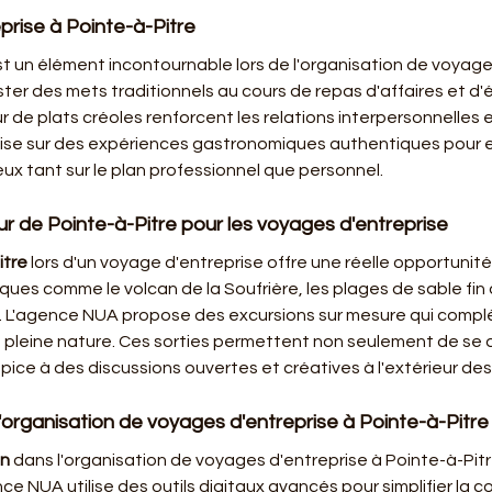
rise à Pointe-à-Pitre
st un élément incontournable lors de l'organisation de voyages
ter des mets traditionnels au cours de repas d'affaires et d
e plats créoles renforcent les relations interpersonnelles e
mise sur des expériences gastronomiques authentiques pour enr
eux tant sur le plan professionnel que personnel.
r de Pointe-à-Pitre pour les voyages d'entreprise
itre
 lors d'un voyage d'entreprise offre une réelle opportunité
ues comme le volcan de la Soufrière, les plages de sable fin o
 L'agence NUA propose des excursions sur mesure qui complèt
pleine nature. Ces sorties permettent non seulement de se d
ice à des discussions ouvertes et créatives à l'extérieur des
'organisation de voyages d'entreprise à Pointe-à-Pitre
on
 dans l'organisation de voyages d'entreprise à Pointe-à-Pitr
ce NUA utilise des outils digitaux avancés pour simplifier la 