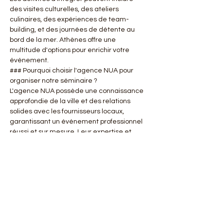
des visites culturelles, des ateliers 
culinaires, des expériences de team-
building, et des journées de détente au 
bord de la mer. Athènes offre une 
multitude d'options pour enrichir votre 
événement.
### Pourquoi choisir l'agence NUA pour 
organiser notre séminaire ?
L'agence NUA possède une connaissance 
approfondie de la ville et des relations 
solides avec les fournisseurs locaux, 
garantissant un événement professionnel 
réussi et sur mesure. Leur expertise et 
leur accompagnement personnalisé vous 
assurent une expérience sans stress.
À retenir
Organiser un séminaire d'entreprise à 
Athènes est une occasion unique de 
combiner affaires et culture. Grâce à 