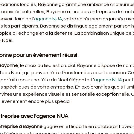
raditions locales, Bayonne garantit une ambiance chaleureus
activités culturelles, Bayonne attire des entreprises de tout
avoir-faire de l'
agence NUA
, votre soirée sera organisée ave
les participants. Bayonne se distingue également par son hos
ice à l’échange et à la détente. La combinaison unique de cul
r Noël.
onne pour un événement réussi
 Bayonne
, le choix du lieu est crucial. Bayonne dispose de n
eau Neuf, qui peuvent être transformées pour l'occasion. Ces 
 parfaite pour une fête de Noël élégante. L'
agence NUA
 peut
pécifiques de votre entreprise. En explorant les quais illumi
invités une expérience visuelle et sensorielle exceptionnelle
 événement encore plus spécial.
ntreprise avec l’agence NUA
ntreprise à Bayonne
 gagne en efficacité en collaborant avec 
 d'événements sur mesure, garantissant un service impeccable