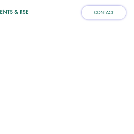
NTS & RSE
CONTACT
AYONNE
AYONNE