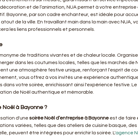
 décoration et de l’animation, NUA permet à votre entreprise d
tif. Bayonne, par son cadre enchanteur, est idéale pour accue
 atout de la ville. En travaillant main dans la main avec NUA, 
era les liens professionnels et personnels.
e
nonyme de traditions vivantes et de chaleur locale. Organise
mmerger dans les coutumes locales, telles que les marchés de 
ent une atmosphère festive unique, renforçant l'esprit de c
nement, vous offrez à vos invités une expérience authentique e
ls dans votre soirée, enrichissant ainsi l'expérience festive.
bration de Noël authentique et mémorable.
e Noël à Bayonne ?
isation d'une 
soirée Noël d’entreprise à Bayonne
 est de faire
ons variées, telles que des ateliers de cuisine basque, des 
e, peuvent être intégrées pour enrichir la soirée. L'
agence 