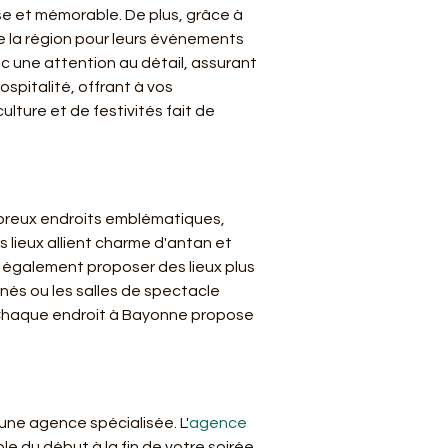
e et mémorable. De plus, grâce à 
e la région pour leurs événements 
c une attention au détail, assurant 
pitalité, offrant à vos 
ture et de festivités fait de 
ombreux endroits emblématiques, 
lieux allient charme d'antan et 
 également proposer des lieux plus 
nés ou les salles de spectacle 
. Chaque endroit à Bayonne propose 
une agence spécialisée. L'
agence 
 du début à la fin de votre soirée. 