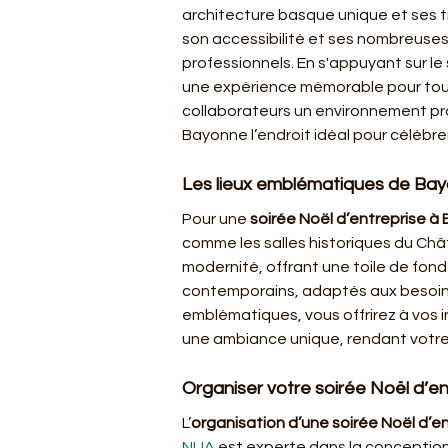
architecture basque unique et ses t
son accessibilité et ses nombreuses 
professionnels. En s'appuyant sur le s
une expérience mémorable pour tous 
collaborateurs un environnement prop
Bayonne l’endroit idéal pour célébre
Les lieux emblématiques de Bay
Pour une 
soirée Noël d’entreprise à
comme les salles historiques du Chât
modernité, offrant une toile de fond
contemporains, adaptés aux besoins s
emblématiques, vous offrirez à vos 
une ambiance unique, rendant votre
Organiser votre soirée Noël d’e
L’
organisation d’une soirée Noël d’e
NUA
 est experte dans la conception