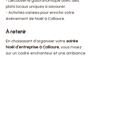
- Découverte gastronomique avec des 
plats locaux uniques à savourer.
- Activités variées pour enrichir votre 
événement de Noël à Collioure.
À retenir
En choisissant d'organiser votre 
soirée 
Noël d’entreprise à Collioure
, vous misez 
sur un cadre enchanteur et une ambiance 
festive inégalée. Avec la 
Collioure
 comme 
toile de fond et l’
agence NUA
 à vos côtés, 
votre événement sera non seulement 
mémorable mais également 
parfaitement orchestré pour répondre à 
vos attentes les plus élevées.
NOUS CONTACTER