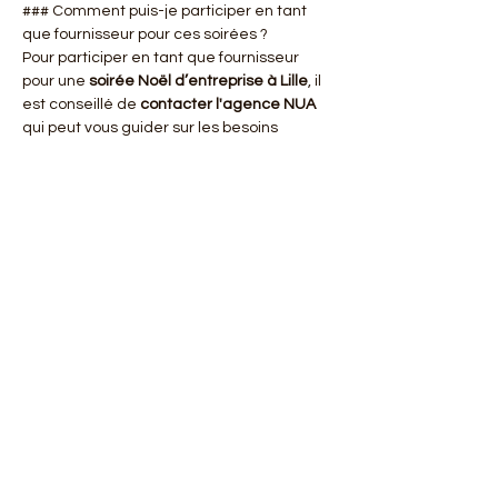
### Comment puis-je participer en tant 
que fournisseur pour ces soirées ?
Pour participer en tant que fournisseur 
pour une 
soirée Noël d’entreprise à Lille
, il 
est conseillé de 
contacter l'agence NUA
qui peut vous guider sur les besoins 
spécifiques et les opportunités possibles 
pour vos services.
À retenir
L'organisation d'une 
soirée Noël 
d’entreprise à Lille
 avec l'agence NUA 
assure une célébration festive adaptée à 
vos besoins. En tenant compte de chaque 
détail, de la décoration à l'ambiance, vous 
êtes certain de créer un événement 
mémorable. Lille offre un cadre unique et 
charmant, idéal pour ravir vos équipes et 
renforcer les liens professionnels.