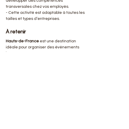
développer des compétences 
transversales chez vos employés.
- Cette activité est adaptable à toutes les 
tailles et types d’entreprises.
À retenir
Hauts-de-France
 est une destination 
idéale pour organiser des événements 
innovants et engageants. Une 
organisation d'escape game pour salariés 
à Hauts-de-France
 permet de renforcer 
les liens entre collègues tout en 
découvrant la richesse de cette région 
dynamique. En collaborant avec l’agence 
NUA
, vous assurez une expérience 
immersive et inoubliable à vos salariés. 
Pour plus d'informations sur cette 
merveilleuse région, vous pouvez 
consulter Hauts-de-France.