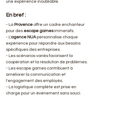
une expérience inoubliable.
En bref :
- La 
Provence
 offre un cadre enchanteur 
pour des 
escape games
 immersifs.
- L'
agence NUA
 personnalise chaque 
expérience pour répondre aux besoins 
spécifiques des entreprises.
- Les scénarios variés favorisent la 
coopération et la résolution de problèmes.
- Les escape games contribuent à 
améliorer la communication et 
l'engagement des employés.
- La logistique complète est prise en 
charge pour un événement sans souci.
À retenir
Organiser un 
escape game
 pour vos 
salariés en 
Provence
 offre une opportunité 
unique de renforcer la cohésion d'équipe 