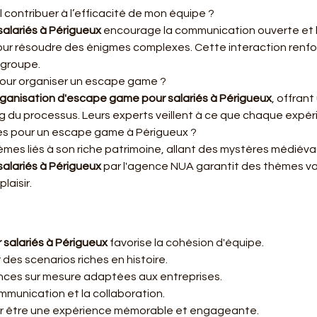
ontribuer à l’efficacité de mon équipe ?
alariés à Périgueux
 encourage la communication ouverte et la
pour résoudre des énigmes complexes. Cette interaction renfo
 groupe.
pour organiser un escape game ?
ganisation d'escape game pour salariés à Périgueux
, offran
g du processus. Leurs experts veillent à ce que chaque expéri
es pour un escape game à Périgueux ?
èmes liés à son riche patrimoine, allant des mystères médiév
alariés à Périgueux
 par l'agence NUA garantit des thèmes var
laisir.
salariés à Périgueux
 favorise la cohésion d'équipe.
 des scenarios riches en histoire.
nces sur mesure adaptées aux entreprises.
ommunication et la collaboration.
r être une expérience mémorable et engageante.