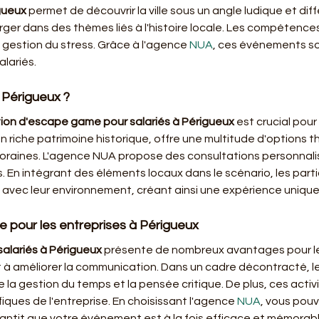
gueux
 permet de découvrir la ville sous un angle ludique et dif
er dans des thèmes liés à l'histoire locale. Les compétences
gestion du stress. Grâce à l'agence 
NUA
, ces événements so
lariés.
 Périgueux ?
ion d'escape game pour salariés à Périgueux
 est crucial pour
n riche patrimoine historique, offre une multitude d'options 
aines. L'agence NUA propose des consultations personnalisée
 En intégrant des éléments locaux dans le scénario, les part
 avec leur environnement, créant ainsi une expérience unique
 pour les entreprises à Périgueux
alariés à Périgueux
 présente de nombreux avantages pour les
 et à améliorer la communication. Dans un cadre décontracté,
la gestion du temps et la pensée critique. De plus, ces acti
fiques de l'entreprise. En choisissant l'agence 
NUA
, vous pou
rantit que votre événement est à la fois efficace et mémorabl