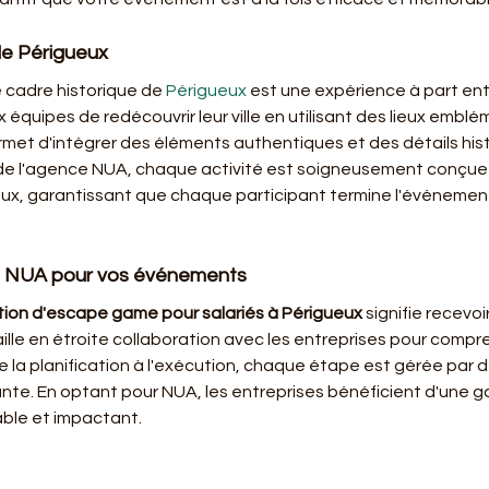
de Périgueux
 cadre historique de 
Périgueux
 est une expérience à part enti
 équipes de redécouvrir leur ville en utilisant des lieux emb
rmet d'intégrer des éléments authentiques et des détails hi
e de l'agence NUA, chaque activité est soigneusement conçue 
eux, garantissant que chaque participant termine l'événemen
 NUA pour vos événements
tion d'escape game pour salariés à Périgueux
 signifie recevo
ille en étroite collaboration avec les entreprises pour compr
 la planification à l'exécution, chaque étape est gérée par d
nte. En optant pour NUA, les entreprises bénéficient d'une gara
ble et impactant.