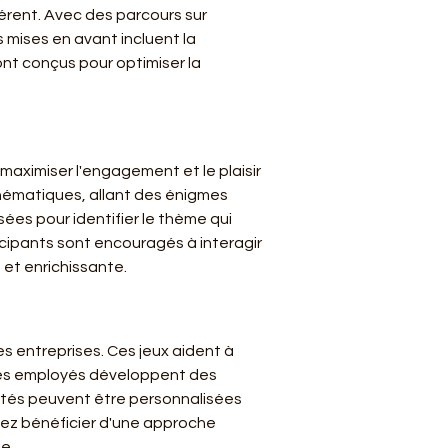
férent. Avec des parcours sur 
 mises en avant incluent la 
nt conçus pour optimiser la 
 maximiser l'engagement et le plaisir 
thématiques, allant des énigmes 
s pour identifier le thème qui 
icipants sont encouragés à interagir 
 et enrichissante.
 entreprises. Ces jeux aident à 
 les employés développent des 
vités peuvent être personnalisées 
vez bénéficier d'une approche 
e.