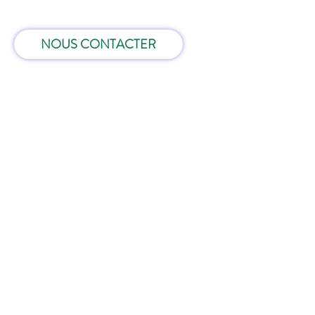
NOUS CONTACTER
Nous proposons les services 
suivants dans ces villes et régions 
: 
Liste des villes et régions
Mise à jour : 9/7/2026