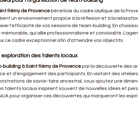
déal pour l’organisation de team-building
aint Rémy de Provence
 bénéficie du cadre idyllique de la Pr
éent un environnement propice à la réflexion et à la relaxation.
ser l'efficacité de vos sessions de team-building. En choisis
mémorable, qui allie professionnalisme et convivialité. L'age
 ce cadre exceptionnel afin d'atteindre vos objectifs.
 exploration des talents locaux
-building à Saint Rémy de Provence
 par la découverte des ar
 et d’engagement des participants. En visitant des ateliers d
nstrations de savoir-faire ancestral, vous ajoutez une dimens
s talents locaux inspirent souvent de nouvelles idées et pers
 NUA pour organiser ces découvertes qui marqueront les espri