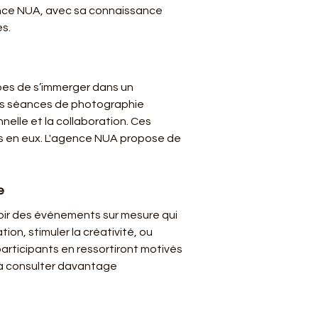
gence NUA, avec sa connaissance 
es.
pes de s’immerger dans un 
des séances de photographie 
lle et la collaboration. Ces 
ts en eux. L'agence NUA propose de 
e
ir des événements sur mesure qui 
on, stimuler la créativité, ou 
participants en ressortiront motivés 
 à consulter davantage 
 