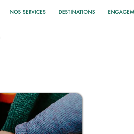
NOS SERVICES
DESTINATIONS
ENGAGEME
DING A
DING A