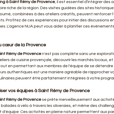
ing à Saint Rémy de Provence
, il est essentiel d’intégrer des
toire riche de la région. Des visites guidées des sites histori
rné, combinées à des ateliers créatifs, peuvent renforcer l'e
ts. Profitez de ces expériences pour initier des discussions en
s. L'agence NUA peut vous aider à planifier ces événements afi
u cœur de la Provence
aint Rémy de Provence
 n'est pas complète sans une explorati
liers de cuisine provençale, découvrir les marchés locaux, et
 tout en permettant aux membres de l'équipe de se détendre 
veurs authentiques est une manière agréable de rapprocher vos
ulinaires peuvent être parfaitement intégrées à votre progr
amiser vos équipes à Saint Rémy de Provence
aint Rémy de Provence
 se prête merveilleusement aux activité
, balades à vélo à travers les oliveraies, et même des challeng
t d'équipe. Ces activités en pleine nature permettent aux part