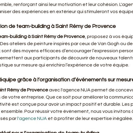
emble, renforçant ainsi leur motivation et leur cohésion. L'a
niser des expériences en extérieur qui stimuleront vos équip
ation de team-building à Saint Rémy de Provence 
eam-building à Saint Rémy de Provence
, proposez à vos équi
. Des ateliers de peinture inspirés par ceux de Van Gogh ou 
ont des moyens efficaces d’encourager l’expression personne
t permettent aux participants de découvrir de nouveaux talen
tique sur mesure qui enrichira l’expérience de votre équipe.
équipe grâce à l’organisation d’événements sur mesur
aint Rémy de Provence
 avec l'agence NUA permet de concevo
de votre entreprise. Que ce soit pour améliorer la communicati
ivité est conçue pour avoir un impact positif et durable. Les 
s ensemble. Pour réussir votre événement, nous vous invitons
osés par 
l'agence NUA
 et à profiter de leur expertise inégalée.