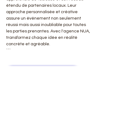
étendu de partenaires locaux. Leur 
approche personnalisée et créative 
assure un événement non seulement 
réussi mais aussi inoubliable pour toutes 
les parties prenantes. Avec l'agence NUA, 
transformez chaque idée en réalité 
concrète et agréable.
```
NOUS CONTACTER
Nous proposons les services 
suivants dans ces villes et régions 
: 
Liste des villes et régions